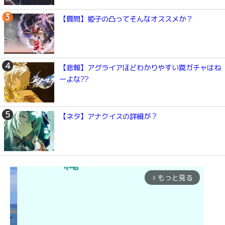
【質問】姫子の凸ってそんなオススメか？
【悲報】アグライアほどわかりやすい罠ガチャはね
ーよな??
【ネタ】アナクイスの詳細が？
もっと見る
arrow_forward_ios