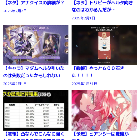
【ネタ】アナクイスの詳細が？
【ネタ】トリビーがヘルタ向き
なのはわかるんだが…
2025年2月2日
2025年2月1日
【キャラ】マダムヘルタ引いた
【悲報】やっと６００石き
のは失敗だったかもしれない
た！！！！
2025年2月1日
2025年1月31日
【悲報】凸なんでこんなに強く
【予想】ヒアンシーは豊穣か