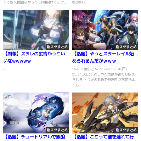
トで耐久問題なかった EP縄付けてたけ...
😡😡&#x...
崩スタまとめ
崩スタまとめ
【朗報】スタレの広告かっこい
【話題】やっとスターレイル始
いなwwwww
められるんだがｗｗｗ
...
194: 名無しさん 2024/01/14(日)
05:24:02.33 ようやく地獄が終わり始め
られる… 今更の新規で恐縮だがお前らよ
ろし...
崩スタまとめ
崩スタまとめ
【話題】チュートリアルで銀狼
【話題】ここって誰を連れて行