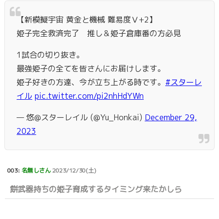
【新模擬宇宙 黄金と機械 難易度Ⅴ+2】
姫子完全救済完了 推し＆姫子倉庫番の方必見
1試合の切り抜き。
最強姫子の全てを皆さんにお届けします。
姫子好きの方達、今が立ち上がる時です。
#スターレ
イル
pic.twitter.com/pi2nhHdYWn
— 悠@スターレイル (@Yu_Honkai)
December 29,
2023
003:
名無しさん
2023/12/30(土)
餅武器持ちの姫子育成するタイミング来たかしら