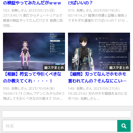
の検証やってみたんだがｗｗｗ
けばいいの？
182: 名無しさん 2023/05/21(日)
515: 名無しさん 2023/09/19(火)
23:13:45.15 暇だからチュートリアルで
00:14:14.27 蝗害の存護と記憶と愉悦っ
銀狼の検証やってたんだけどさ 普通に自
てそれぞれ誰連れてけばいいの？ 516: ...
分自...
崩スタまとめ
崩スタまとめ
【相談】符玄って今引くべきな
【疑問】刃ってなんでホモホモ
のか教えてくれ・・・・！
言われてんの？そんなにこいつ
ストーリー出てきたっけ？
550: 名無しさん 2023/10/04(水)
149: 名無しさん 2023/06/27(火)
19:06:13.73 ごめんフゲンこれからの4つ
18:28:23.92 刃のがホモ疑惑あるのにな
飛ばしても引くべきなのか教えて 554:...
🥹 150: 名無しさん ...