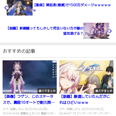
【動画】開拓者(壊滅)で1500万ダメージｗｗｗｗｗ
ｗ
【話題】新模擬ってもしかして符玄いない方が敵の
猛攻凌げる？
おすすめの記事
崩スタまとめ
崩スタまとめ
【画像】フゲン、このステータ
【話題】厳選していたんだがこ
スで、裏庭10オートで耐久問題
れはひどいｗｗｗ
なかった！
213: 名無しさん 2023/09/25(月)
231: 名無しさん 2023/05/06(土)
18:19:14.09 普賢仕上がった 裏庭10オー
00:46:47.73 クソゲークソゲークソゲー