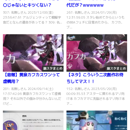
〇じゃないとキツくない？
代だが？wwwwww
307: 名無しさん 2023/12/08(金)
267: 名無しさん 2024/01/29(月)
23:56:47.61 アルジェンティって模擬宇
12:31:59.05 スタレ始めてからというも
宙だとなんの運命があってる？ 309: 名...
のBBAフェチに目覚めたから、 カフカ、
ブ...
崩スタまとめ
崩スタまとめ
【悲報】黄泉カフカスワンって
【ネタ】こういう二次創作お待
虚構用？
ちしてマス！！
281: 名無しさん 2024/09/14(土)
152: 名無しさん 2023/05/29(月)
17:37:42.96 黄泉カフカスワンって虚構
00:09:35.53 アスターに買われるマゾ向
用？ それ以外での強みが分かんないんだ
け本 カフカママに洗脳されるマゾ向け本
けど...
ナ...