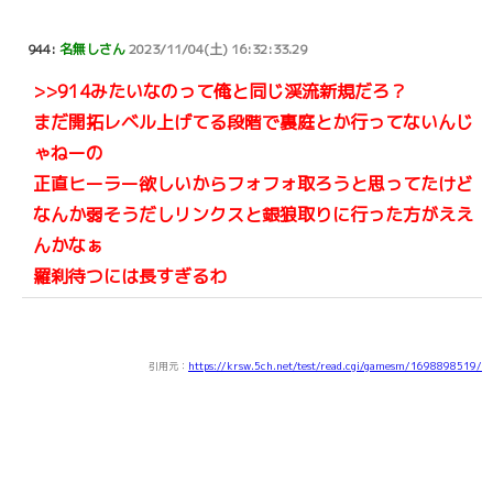
944:
名無しさん
2023/11/04(土) 16:32:33.29
>>914
みたいなのって俺と同じ渓流新規だろ？
まだ開拓レベル上げてる段階で裏庭とか行ってないんじ
ゃねーの
正直ヒーラー欲しいからフォフォ取ろうと思ってたけど
なんか弱そうだしリンクスと銀狼取りに行った方がええ
んかなぁ
羅刹待つには長すぎるわ
引用元：
https://krsw.5ch.net/test/read.cgi/gamesm/1698898519/