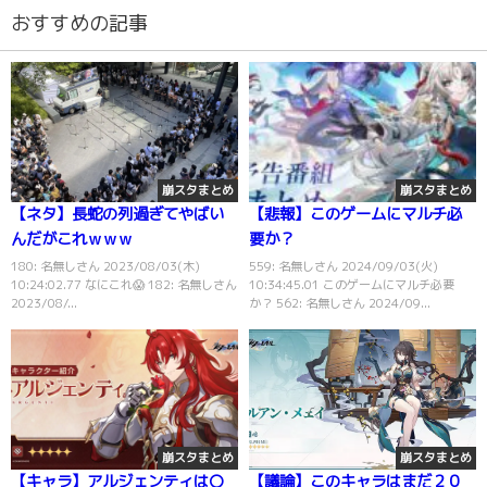
おすすめの記事
崩スタまとめ
崩スタまとめ
【ネタ】長蛇の列過ぎてやばい
【悲報】このゲームにマルチ必
んだがこれｗｗｗ
要か？
180: 名無しさん 2023/08/03(木)
559: 名無しさん 2024/09/03(火)
10:24:02.77 なにこれ😱 182: 名無しさん
10:34:45.01 このゲームにマルチ必要
2023/08/...
か？ 562: 名無しさん 2024/09...
崩スタまとめ
崩スタまとめ
【キャラ】アルジェンティは〇
【議論】このキャラはまだ２０