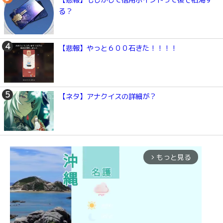
【悲報】もしかして信用ポイントって後で枯渇す
る？
【悲報】やっと６００石きた！！！！
【ネタ】アナクイスの詳細が？
もっと見る
arrow_forward_ios