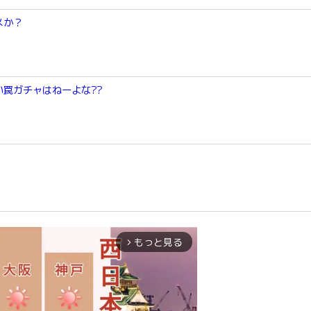
メか？
罠ガチャはねーよな??
もっと見る
arrow_forward_ios