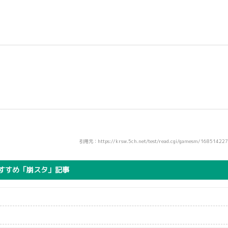
引用元：https://krsw.5ch.net/test/read.cgi/gamesm/16851422
すすめ「崩スタ」記事