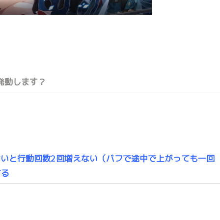
発動します？
ないと行動回数2回増えない（バフで途中で上がっても一回
てる