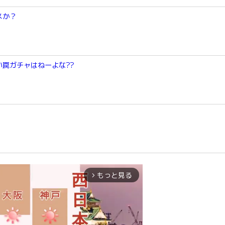
メか？
罠ガチャはねーよな??
もっと見る
arrow_forward_ios