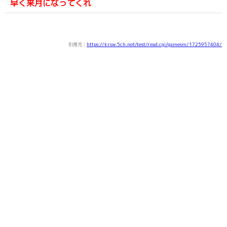
早く来月になってくれ
引用元：
https://krsw.5ch.net/test/read.cgi/gamesm/1725957404/