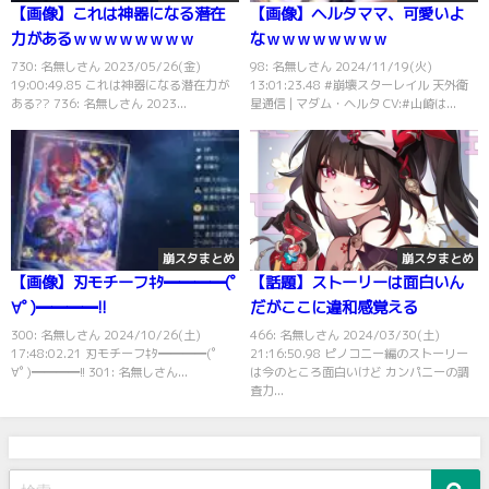
【画像】これは神器になる潜在
【画像】ヘルタママ、可愛いよ
力があるｗｗｗｗｗｗｗｗ
なｗｗｗｗｗｗｗｗ
730: 名無しさん 2023/05/26(金)
98: 名無しさん 2024/11/19(火)
19:00:49.85 これは神器になる潜在力が
13:01:23.48 #崩壊スターレイル 天外衛
ある?? 736: 名無しさん 2023...
星通信 | マダム・ヘルタ CV:#山崎は...
崩スタまとめ
崩スタまとめ
【画像】刃モチーフｷﾀ━━━━(ﾟ
【話題】ストーリーは面白いん
∀ﾟ)━━━━!!
だがここに違和感覚える
300: 名無しさん 2024/10/26(土)
466: 名無しさん 2024/03/30(土)
17:48:02.21 刃モチーフｷﾀ━━━━(ﾟ
21:16:50.98 ピノコニー編のストーリー
∀ﾟ)━━━━!! 301: 名無しさん...
は今のところ面白いけど カンパニーの調
査力...