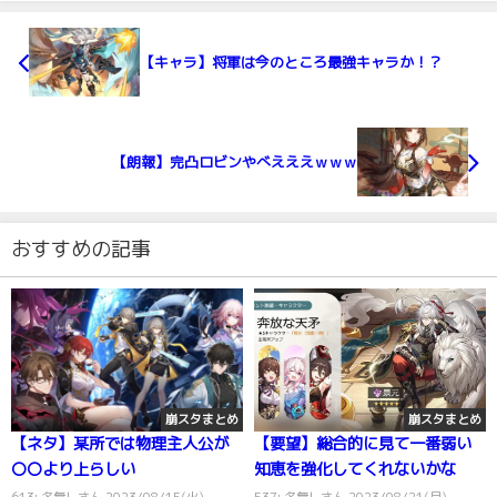
【キャラ】将軍は今のところ最強キャラか！？
【朗報】完凸ロビンやべえええｗｗｗ
おすすめの記事
崩スタまとめ
崩スタまとめ
【ネタ】某所では物理主人公が
【要望】総合的に見て一番弱い
〇〇より上らしい
知恵を強化してくれないかな
613: 名無しさん 2023/08/15(火)
537: 名無しさん 2023/08/21(月)