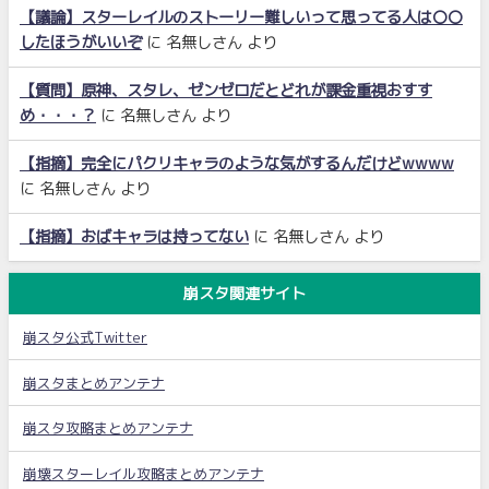
【議論】スターレイルのストーリー難しいって思ってる人は〇〇
したほうがいいぞ
に
名無しさん
より
【質問】原神、スタレ、ゼンゼロだとどれが課金重視おすす
め・・・？
に
名無しさん
より
【指摘】完全にパクリキャラのような気がするんだけどwwww
に
名無しさん
より
【指摘】おばキャラは持ってない
に
名無しさん
より
崩スタ関連サイト
崩スタ公式Twitter
崩スタまとめアンテナ
崩スタ攻略まとめアンテナ
崩壊スターレイル攻略まとめアンテナ