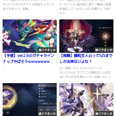
00:25:32.93 カゲモトの評価も上がって
21:32:15.90 総合的に見て一番弱い知恵
きたな😎 615: 名無し...
を強化してくれないかな 将軍もどう見て
もカ...
崩スタまとめ
崩スタまとめ
【予想】ver.2.6のガチャライン
【指摘】調和主人公って5凸まで
ナップやばそうwwwwwww
しか出来ないよな？
...
52: 名無しさん 2024/06/01(土)
20:10:18.61 サブクエは調和主人公のた
めにやらざるを得ない 53: 名無しさん 2...
崩スタまとめ
崩スタまとめ