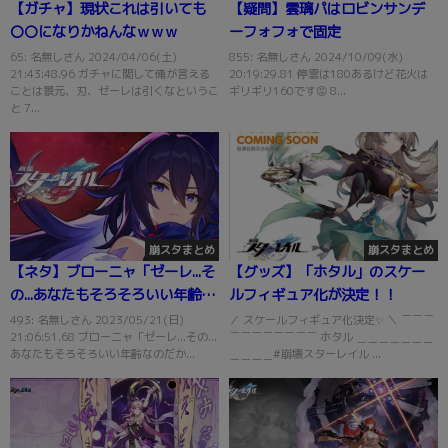
【ガチャ】現状これは引いても
【疑問】雲璃パはロビンサンデ
〇〇になりかねんなｗｗｗ
ーフォフォで固定
65: 名無しさん 2024/04/06(土)
855: 名無しさん 2024/10/09(水)
21:43:48.96 ガチャに関して俺が言える
20:19:29.81 停雲は180あるけど花火は
ことは景元、刃、ゼーレは引くなというこ
ギリギリ160です😡 8...
と 7...
崩スタまとめ
崩スタまとめ
【ネタ】ブローニャ「ゼーレ...そ
【グッズ】「ホタル」のスケー
の...あなたもそろそろいい年齢な
ルフィギュア化が決定！！
のだから、いちいち必殺技名を
493: 名無しさん 2023/05/21(日)
／ スケールフィギュア化決定✨️ ＼ ￣￣￣
21:06:51.68 ブローニャ「ゼーレ...その...
￣￣￣￣￣￣￣￣ ホタル ＿＿＿＿＿＿＿
叫ぶのは...その...」
あなたもそろそろいい年齢なのだか...
＿＿＿＿#崩壊スターレイル ...