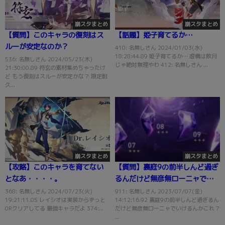
崩スタまとめ
崩スタまとめ
【質問】このキャラの復刻はス
【話題】姫子育てるか…
ルーが安定なのか？
410: 名無しさん 2024/01/03(水)
18:28:44.89 姫子育てるか… 虚構は飲月
536: 名無しさん 2024/05/23(木)
じゃ絶対無理やわ 412: 名無しさん ...
21:30:00.89 符玄の素材集めちゃったけ
ど もう復刻はスルーが安定かな？ 限定耐
久...
崩スタまとめ
崩スタまとめ
【攻略】このキャラを育てない
【質問】裏庭9の前半しんど過ぎ
となあ・・・・。
るんだけど無彦無ローニャでい
けるんかこれ？
368: 名無しさん 2024/07/23(火)
911: 名無しさん 2023/07/07(金)
19:21:11.05 レイシオは実装からずっと
14:12:16.92 裏庭9の前半しんど過ぎるん
0Rクリアしてる 最強キャラだよ 374:...
だけど無彦無ローニャでいけるんかこれ？
...