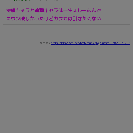
持続キャラと追撃キャラは一生スルーなんで
スワン欲しかったけどカフカは引きたくない
引用元：
https://krsw.5ch.net/test/read.cgi/gamesm/1702197120/