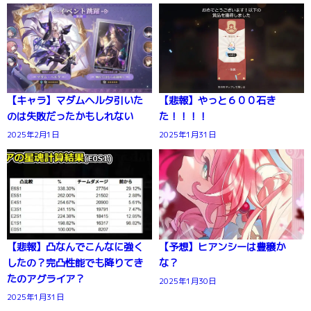
【キャラ】マダムヘルタ引いた
【悲報】やっと６００石き
のは失敗だったかもしれない
た！！！！
2025年2月1日
2025年1月31日
【悲報】凸なんでこんなに強く
【予想】ヒアンシーは豊穣か
したの？完凸性能でも降りてき
な？
たのアグライア？
2025年1月30日
2025年1月31日