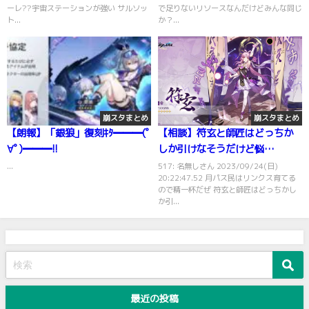
ーレ??宇宙ステーションが強い サルソッ
で足りないリソースなんだけどみんな同じ
ト...
か？...
崩スタまとめ
崩スタまとめ
【朗報】「銀狼」復刻ｷﾀ━━━(ﾟ
【相談】符玄と師匠はどっちか
∀ﾟ)━━━!!
しか引けなそうだけど悩
む・・・・
...
517: 名無しさん 2023/09/24(日)
20:22:47.52 月パス民はリンクス育てる
ので精一杯だぜ 符玄と師匠はどっちかし
か引...
最近の投稿