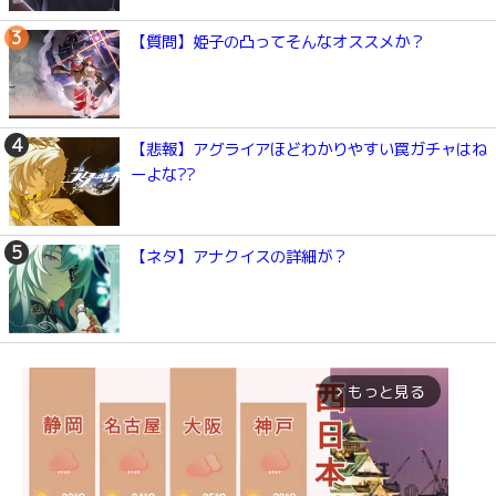
【質問】姫子の凸ってそんなオススメか？
【悲報】アグライアほどわかりやすい罠ガチャはね
ーよな??
【ネタ】アナクイスの詳細が？
もっと見る
arrow_forward_ios