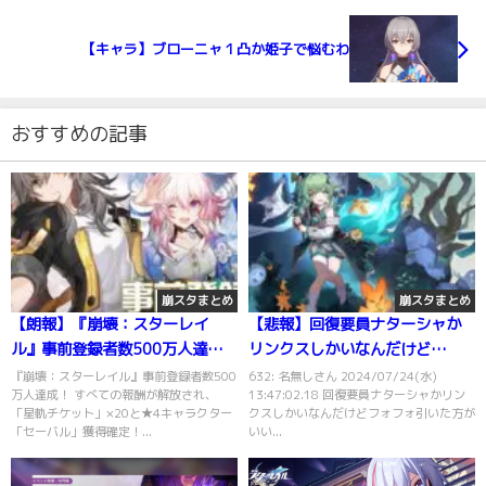
【キャラ】ブローニャ１凸か姫子で悩むわ
おすすめの記事
崩スタまとめ
崩スタまとめ
【朗報】『崩壊：スターレイ
【悲報】回復要員ナターシャか
ル』事前登録者数500万人達成ｗ
リンクスしかいなんだけど…
ｗｗｗｗｗｗｗ
『崩壊：スターレイル』事前登録者数500
632: 名無しさん 2024/07/24(水)
万人達成！ すべての報酬が解放され、
13:47:02.18 回復要員ナターシャかリン
「星軌チケット」×20と★4キャラクター
クスしかいなんだけどフォフォ引いた方が
「セーバル」獲得確定！...
いい...