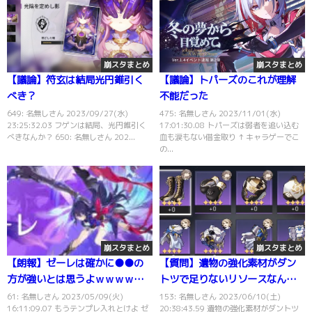
崩スタまとめ
崩スタまとめ
【議論】符玄は結局光円錐引く
【議論】トパーズのこれが理解
べき？
不能だった
649: 名無しさん 2023/09/27(水)
475: 名無しさん 2023/11/01(水)
23:25:32.03 フゲンは結局、光円錐引く
17:01:30.08 トパーズは弱者を追い込む
べきなんか？ 650: 名無しさん 202...
血も涙もない借金取り ↑ キャラゲーでこ
の...
崩スタまとめ
崩スタまとめ
【朗報】ゼーレは確かに●●の
【質問】遺物の強化素材がダン
方が強いとは思うよｗｗｗｗｗ
トツで足りないリソースなんだ
ｗｗｗｗｗｗｗ
けどみんな同じか？
61: 名無しさん 2023/05/09(火)
153: 名無しさん 2023/06/10(土)
16:11:09.07 もうテンプレ入れとけよ ゼ
20:38:43.59 遺物の強化素材がダントツ