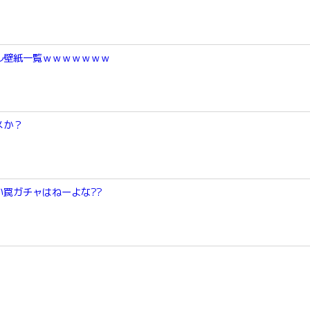
ル壁紙一覧ｗｗｗｗｗｗｗ
メか？
罠ガチャはねーよな??