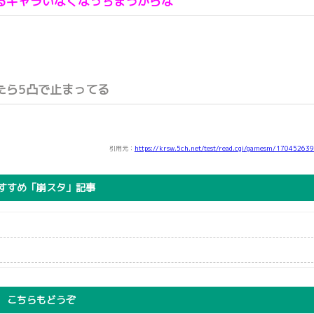
るキャラいなくなっちまうからな
たら5凸で止まってる
引用元：
https://krsw.5ch.net/test/read.cgi/gamesm/17045263
すすめ「崩スタ」記事
こちらもどうぞ