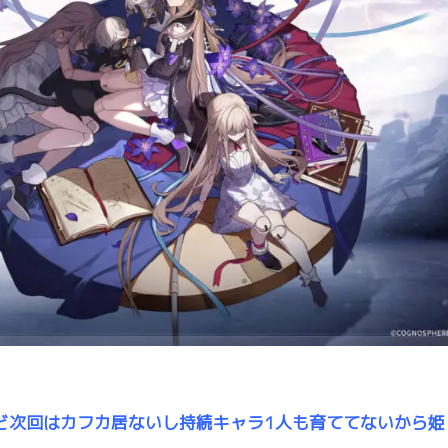
ど次回はカフカ居ないし持続キャラ1人も育ててないから姫