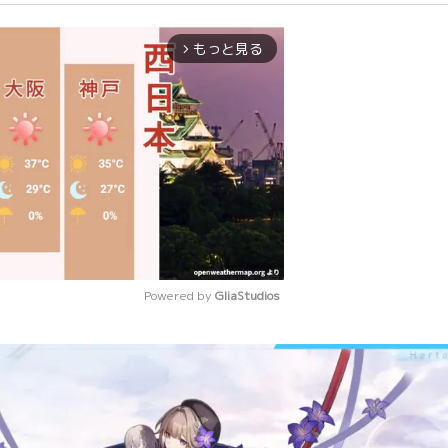
もっと見る
arrow_forward_ios
Powered by 
GliaStudios
Mute