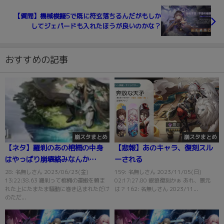
【質問】機械模擬5で既に符玄落ちるんだがもしか
してジェパードも入れたほうが良いのかな？
おすすめの記事
崩スタまとめ
崩スタまとめ
【ネタ】羅刹のあの棺桶の中身
【悲報】あのキャラ、復刻スル
はやっぱり崩壊絡みなんか
ーされる
な？？
28: 名無しさん 2023/06/23(金)
159: 名無しさん 2023/11/05(日)
13:22:38.63 羅刹って棺桶の運搬を頼ま
02:17:27.80 銀狼復刻かぁ あれ、景元
れた上にたまたま騒動に巻き込まれただけ
は？ 162: 名無しさん 2023/11...
のただ...