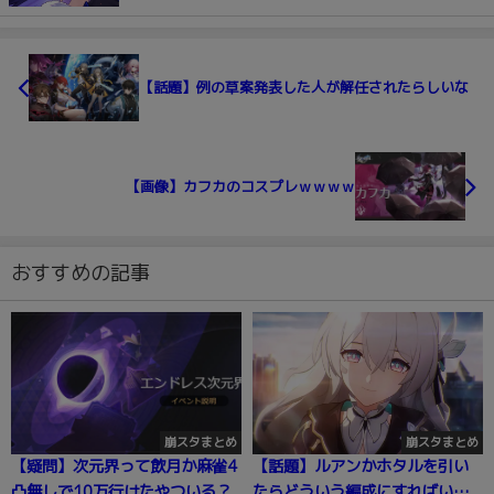
【話題】例の草案発表した人が解任されたらしいな
【画像】カフカのコスプレｗｗｗｗ
おすすめの記事
崩スタまとめ
崩スタまとめ
【疑問】次元界って飲月か麻雀4
【話題】ルアンかホタルを引い
凸無しで10万行けたやついる？
たらどういう編成にすればい