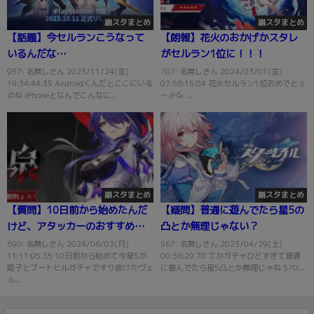
崩スタまとめ
崩スタまとめ
【話題】今セルランこうなって
【朗報】花火のおかげかスタレ
いるんだな…
がセルラン1位に！！！
957: 名無しさん 2023/11/24(金)
707: 名無しさん 2024/03/01(金)
19:34:44.35 Androidくんだとここにいる
07:56:15.04 花火セルラン1位おめでとぅ
のね iPhoneとなんでこんなに...
ー🎉🥳 ...
崩スタまとめ
崩スタまとめ
【質問】10日前から始めたんだ
【疑問】普通に遊んでたら星5の
けど、アタッカーのおすすめ
凸とか無理じゃない？
は？
690: 名無しさん 2024/06/03(月)
567: 名無しさん 2023/04/29(土)
11:11:05.35 10日前から始めて今星5が
00:36:29.78 てかガチャひどすぎて普通
姫子とブートヒルガチャですり抜けたヴェ
に遊んでたら星5凸とか無理じゃね 570:...
ル...