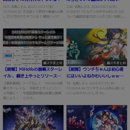
い？
103: 名無しさん 2023/10/27(金)
228: 名無しさん 2024/06/19(水)
18:53:04.62 次元回って飲月か麻雀4凸無
01:09:57.16 ルアンかホタル引いたらど
しで10万行けたやついる？ 鏡流ハイパ
ういう編成目指せばいいの 230: 名無し...
ー...
崩スタまとめ
崩スタまとめ
【朗報】MiHoYoの崩壊スターレ
【朗報】ウンチちゃんは初心者
イル 、続き上やっとリリース可
にはいいよねかわいいしｗｗｗ
能に！ｗｗｗｗｗｗｗｗｗｗｗ
ｗｗｗｗｗｗ
【最新情報】リークなし！ ・MiHoYoの崩
35: 名無しさん 2024/07/25(木)
壊スターレイル ・手続き上やっとリリー
10:56:54.44 ウンチちゃんは初心者には
ｗ
ス可能に！ ・中国国家新聞出版署公開情
いいよねかわいいし🥺 36...
報により！ ・どのタ...