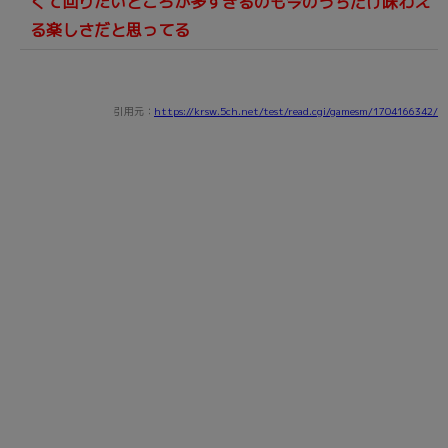
くて回りたいところが多すぎるのも今のうちだけ味わえ
る楽しさだと思ってる
引用元：
https://krsw.5ch.net/test/read.cgi/gamesm/1704166342/