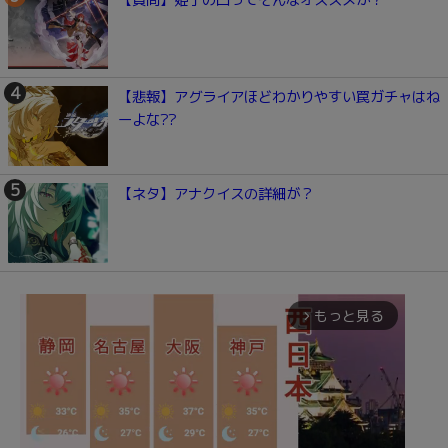
【質問】姫子の凸ってそんなオススメか？
【悲報】アグライアほどわかりやすい罠ガチャはね
ーよな??
【ネタ】アナクイスの詳細が？
もっと見る
arrow_forward_ios