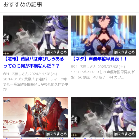
おすすめの記事
崩スタまとめ
崩スタまとめ
【悲報】黄泉パは伸びしろある
【ネタ】声優年齢早見表！！
ってのに何が不満なんだ？？
894: 名無しさん 2023/07/08(土)
13:50:36.22 いつもの 声優年齢早見表 御
681: 名無しさん 2024/11/28(木)
空 56 鏡流 48 姫子 44 カフ...
20:14:01.62 黄泉パは3強パーティーの中
でも一番活躍期間長いし今後も耐久枠で伸
び...
崩スタまとめ
崩スタまとめ