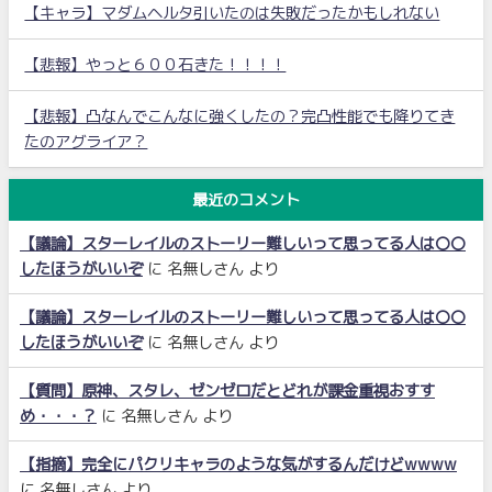
【キャラ】マダムヘルタ引いたのは失敗だったかもしれない
【悲報】やっと６００石きた！！！！
【悲報】凸なんでこんなに強くしたの？完凸性能でも降りてき
たのアグライア？
最近のコメント
【議論】スターレイルのストーリー難しいって思ってる人は〇〇
したほうがいいぞ
に
名無しさん
より
【議論】スターレイルのストーリー難しいって思ってる人は〇〇
したほうがいいぞ
に
名無しさん
より
【質問】原神、スタレ、ゼンゼロだとどれが課金重視おすす
め・・・？
に
名無しさん
より
【指摘】完全にパクリキャラのような気がするんだけどwwww
に
名無しさん
より