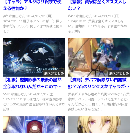
【キャラ】アルジはサ終まで使
【悲報】黄泉は全くオススメし
える性能か？
ない？
96: 名無しさん 2024/02/05(月)
645: 名無しさん 2024/11/17(日)
06:47:01.77 姫子ルアンいればゴリ押し
13:49:30.05 黄泉は全くオススメしな
余裕だな アルジに関してはサ終まで使え
い。理由はいくつかある。まず金がかか
そう ...
る。餅な...
崩スタまとめ
崩スタまとめ
【相談】虚構叙事の最後の星が
【質問】デバフ解除ない白露微
全部取れないんだが←このキャ
妙？2凸のリンクスかギャラガー
ラ育てろ
にしたほうがいい？
558: 名無しさん 2024/03/02(土)
黄泉ガチャから始めた均衡2noobで 1凸黄
13:53:27.10 すみませんいまの虚構叙事
泉餅、ペラ、白露、ジェパで進めてるとこ
というのの最後が星全部取れないんですが
なんだけど ここ見てデバフ解除ない白露
だれ...
微妙みたいなんで2凸...