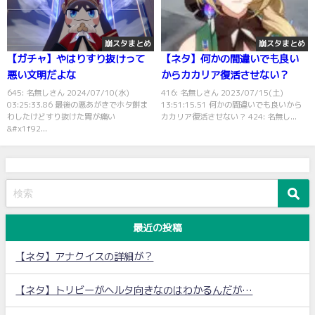
崩スタまとめ
崩スタまとめ
【ガチャ】やはりすり抜けって
【ネタ】何かの間違いでも良い
悪い文明だよな
からカカリア復活させない？
645: 名無しさん 2024/07/10(水)
416: 名無しさん 2023/07/15(土)
03:25:33.86 最後の悪あがきでホタ餅ま
13:51:15.51 何かの間違いでも良いから
わしたけどすり抜けた胃が痛い
カカリア復活させない？ 424: 名無し...
&#x1f92...
最近の投稿
【ネタ】アナクイスの詳細が？
【ネタ】トリビーがヘルタ向きなのはわかるんだが…