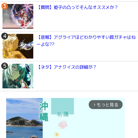
【質問】姫子の凸ってそんなオススメか？
【悲報】アグライアほどわかりやすい罠ガチャはね
ーよな??
【ネタ】アナクイスの詳細が？
もっと見る
arrow_forward_ios