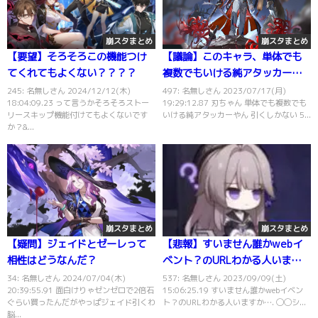
崩スタまとめ
崩スタまとめ
【要望】そろそろこの機能つけ
【議論】このキャラ、単体でも
てくれてもよくない？？？？
複数でもいける純アタッカーや
ん
245: 名無しさん 2024/12/12(木)
497: 名無しさん 2023/07/17(月)
18:04:09.23 って言うかそろそろストー
19:29:12.87 刃ちゃん 単体でも複数でも
リースキップ機能付けてもよくないです
いける純アタッカーやん 引くしかない 5...
か？&...
崩スタまとめ
崩スタまとめ
【疑問】ジェイドとゼーレって
【悲報】すいません誰かwebイ
相性はどうなんだ？
ベント？のURLわかる人います
か…
34: 名無しさん 2024/07/04(木)
537: 名無しさん 2023/09/09(土)
20:39:55.91 面白けりゃゼンゼロで2倍石
15:06:25.19 すいません誰かwebイベン
ぐらい買ったんだがやっぱジェイド引くわ
ト？のURLわかる人いますか…. ◯◯シ...
脳...