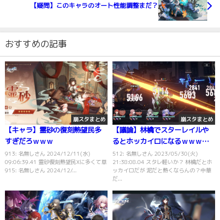
【疑問】このキャラのオート性能調整まだ？
おすすめの記事
崩スタまとめ
崩スタまとめ
【キャラ】霊砂の復刻熱望民多
【議論】林檎でスターレイルや
すぎだろｗｗｗ
るとホッカイロになるｗｗｗｗ
ｗｗｗ
913: 名無しさん 2024/12/11(水)
512: 名無しさん 2023/05/30(火)
09:06:39.41 霊砂復刻熱望民Xに多くて草
21:38:08.04 スタレ軽いか？ 林檎だとホ
915: 名無しさん 2024/12/...
ッカイロだが 泥だと熱くならんの？中華
だ...