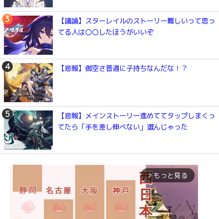
【議論】スターレイルのストーリー難しいって思っ
てる人は〇〇したほうがいいぞ
【悲報】御空さ普通に子持ちなんだな！？
【悲報】メインストーリー進めててタップしまくっ
てたら「手を差し伸べない」選んじゃった
もっと見る
arrow_forward_ios