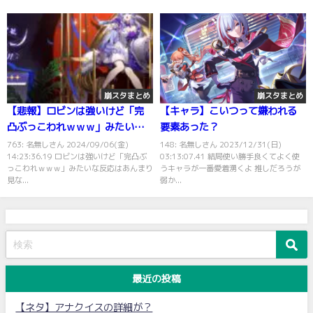
崩スタまとめ
崩スタまとめ
【悲報】ロビンは強いけど「完
【キャラ】こいつって嫌われる
凸ぶっこわれｗｗｗ」みたいな
要素あった？
反応はあんまり見ないな
763: 名無しさん 2024/09/06(金)
148: 名無しさん 2023/12/31(日)
14:23:36.19 ロビンは強いけど「完凸ぶ
03:13:07.41 結局使い勝手良くてよく使
っこわれｗｗｗ」みたいな反応はあんまり
うキャラが一番愛着湧くよ 推しだろうが
見な...
弱か...
最近の投稿
【ネタ】アナクイスの詳細が？