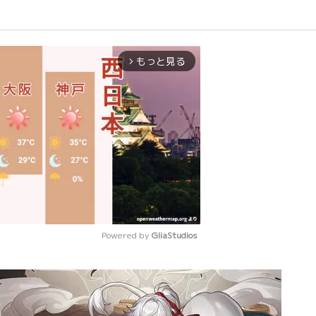
もっと見る
arrow_forward_ios
Powered by 
GliaStudios
Mute