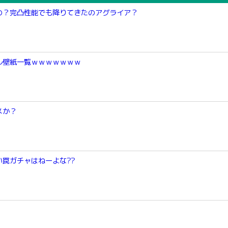
の？完凸性能でも降りてきたのアグライア？
ル壁紙一覧ｗｗｗｗｗｗｗ
メか？
罠ガチャはねーよな??