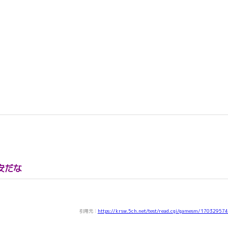
安だな
引用元：
https://krsw.5ch.net/test/read.cgi/gamesm/17032957