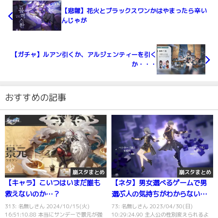
【悲報】花火とブラックスワンかはやまったら辛い
んじゃが
【ガチャ】ルアン引くか、アルジェンティーを引く
か・・・
おすすめの記事
崩スタまとめ
崩スタまとめ
【キャラ】こいつはいまだ誰も
【ネタ】男女選べるゲームで男
救えないのか…？
選ぶ人の気持ちがわからないん
だが
313: 名無しさん 2024/10/15(火)
73: 名無しさん 2023/04/30(日)
16:51:10.88 本当にサンデーで景元が強
10:29:24.90 主人公の性別変えられるよ