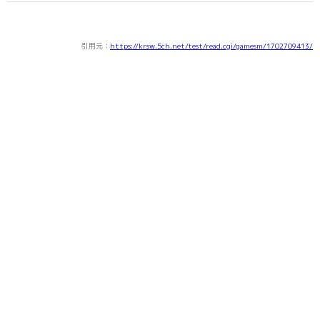
引用元：
https://krsw.5ch.net/test/read.cgi/gamesm/1702709413/