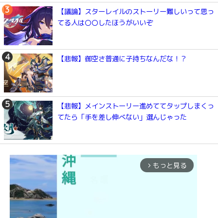
【議論】スターレイルのストーリー難しいって思っ
てる人は〇〇したほうがいいぞ
【悲報】御空さ普通に子持ちなんだな！？
【悲報】メインストーリー進めててタップしまくっ
てたら「手を差し伸べない」選んじゃった
もっと見る
arrow_forward_ios