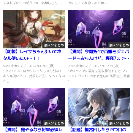
くなればいいのだが 318: 名無しさん ...
うにしてくれ😨 79: 名無...
崩スタまとめ
崩スタまとめ
【朗報】レイサちゃん引いてホ
【質問】今開拓4で百露もジェパ
タル使いたい…！！
ードもおらんけど、裏庭7までき
たよって人いる？
505: 名無しさん 2024/08/05(月)
228: 名無しさん 2023/05/31(水)
12:31:31.03 はやくレイサちゃん引いて
16:07:31.69 裏庭は速攻撃破するとラウ
ホタル使いたい…持続しか形になってない
ンドカウント0のまま進むのが解せん 最低
から...
1...
崩スタまとめ
崩スタまとめ
【質問】 庭やるなら将軍必須レ
【話題】恒常回したら四つ目の