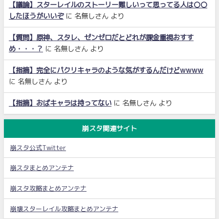
【議論】スターレイルのストーリー難しいって思ってる人は〇〇
したほうがいいぞ
に
名無しさん
より
【質問】原神、スタレ、ゼンゼロだとどれが課金重視おすす
め・・・？
に
名無しさん
より
【指摘】完全にパクリキャラのような気がするんだけどwwww
に
名無しさん
より
【指摘】おばキャラは持ってない
に
名無しさん
より
崩スタ関連サイト
崩スタ公式Twitter
崩スタまとめアンテナ
崩スタ攻略まとめアンテナ
崩壊スターレイル攻略まとめアンテナ