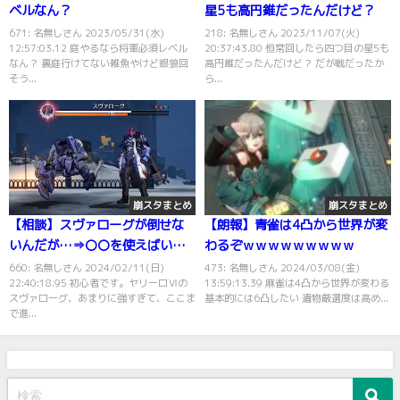
ベルなん？
星5も高円錐だったんだけど？
671: 名無しさん 2023/05/31(水)
218: 名無しさん 2023/11/07(火)
12:57:03.12 庭やるなら将軍必須レベル
20:37:43.80 恒常回したら四つ目の星5も
なん？ 裏庭行けてない雑魚やけど銀狼回
高円錐だったんだけど？ だが戦だったか
そう...
ら...
崩スタまとめ
崩スタまとめ
【相談】スヴァローグが倒せな
【朗報】青雀は4凸から世界が変
いんだが…⇒〇〇を使えばいい
わるぞｗｗｗｗｗｗｗｗｗ
ぞ
660: 名無しさん 2024/02/11(日)
473: 名無しさん 2024/03/08(金)
22:40:18.95 初心者です。ヤリーロⅥの
13:59:13.39 麻雀は4凸から世界が変わる
スヴァローグ、あまりに強すぎて、ここま
基本的には6凸したい 遺物厳選度は高め...
で進...