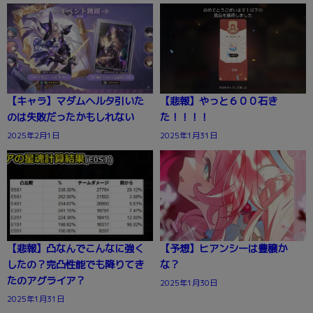
【キャラ】マダムヘルタ引いた
【悲報】やっと６００石き
のは失敗だったかもしれない
た！！！！
2025年2月1日
2025年1月31日
【悲報】凸なんでこんなに強く
【予想】ヒアンシーは豊穣か
したの？完凸性能でも降りてき
な？
たのアグライア？
2025年1月30日
2025年1月31日