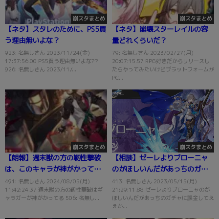
崩スタまとめ
崩スタまとめ
【ネタ】スタレのために、PS5買
【ネタ】崩壊スターレイルの容
う理由無いよな？
量どれくらいだ？
923: 名無しさん 2023/11/24(金)
79: 名無しさん 2023/02/27(月)
17:37:56.00 PS5買う理由無いよな??
20:07:15.57 RPG好きだからリリースし
926: 名無しさん 2023/11/...
たらやってみたいけどプラットフォームが
PC...
崩スタまとめ
崩スタまとめ
【朗報】週末獣の方の靭性撃破
【相談】ゼーレよりブローニャ
は、このキャラが神がかってる
のがほしいんだがあっちのガチ
ｗｗｗ
ャに課金していい？
491: 名無しさん 2024/08/05(月)
413: 名無しさん 2023/05/15(月)
11:42:24.37 週末獣の方の靭性撃破はギ
21:29:11.88 ゼーレよりブローニャのが
ャラガーが神がかってる 506: 名無し...
ほしいんだがあっちのガチャに課金してえ
えか...