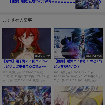
【悲報】開拓力が足りなすぎるｗｗｗｗｗｗｗｗ
おすすめの記事
崩スタまとめ
崩スタまとめ
【悲報】姫子育てて使ってみた
【疑問】鏡流って餅引くのと1凸
けどやっぱ●●だろこれｗｗｗ
どっちがいいの？
ｗｗｗｗｗｗｗ
252: 名無しさん 2023/05/02(火)
195: 名無しさん 2024/04/17(水)
17:39:59.35 姫子育てて使ってみたけど
18:52:10.69 けいりゅうって餅引くのと1
やっぱ弱いだろこれ 264: 名無しさん ...
凸どっちがええの？ 198: 名無しさん...