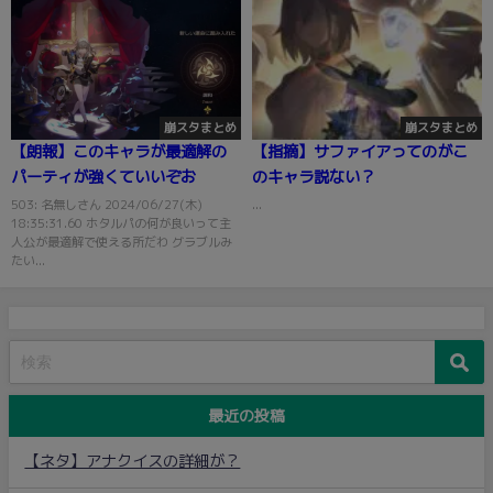
崩スタまとめ
崩スタまとめ
【朗報】このキャラが最適解の
【指摘】サファイアってのがこ
パーティが強くていいぞお
のキャラ説ない？
503: 名無しさん 2024/06/27(木)
...
18:35:31.60 ホタルパの何が良いって主
人公が最適解で使える所だわ グラブルみ
たい...
最近の投稿
【ネタ】アナクイスの詳細が？