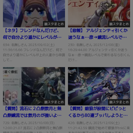
崩スタまとめ
崩スタまとめ
【ネタ】フレンドなんだけど、
【悲報】 アルジェンティ引くか
何で自分より遥かにレベルが上
迷うなぁ…彦→鏡流レベルで変
の人達から申請してくれるのか
わるなら引くんだけど
634: 名無しさん 2023/09/02(土)
230: 名無しさん 2023/12/08(金)
11:36:16.66 フレンドなんだけど、何で
16:29:44.00 アルジェンティ引くか迷う
不思議
自分より遥かにレベルが上の人達から申請
なぁ…彦→鏡流レベルで変わるなら引くん
して...
だけ...
崩スタまとめ
崩スタまとめ
【質問】流石に２凸餅飲月と無
【質問】銀狼が股間にビビっと
凸餅鏡流では飲月のが強いよ
くるから80連ブッパしようと思
ね…？
うが鏡流と相性っていいのか？
729: 名無しさん 2023/10/08(日)
426: 名無しさん 2023/12/09(土)
12:00:21.07 流石に２凸餅飲月と無凸餅
11:21:42.59 鏡流で始めて銀狼がtnkに来