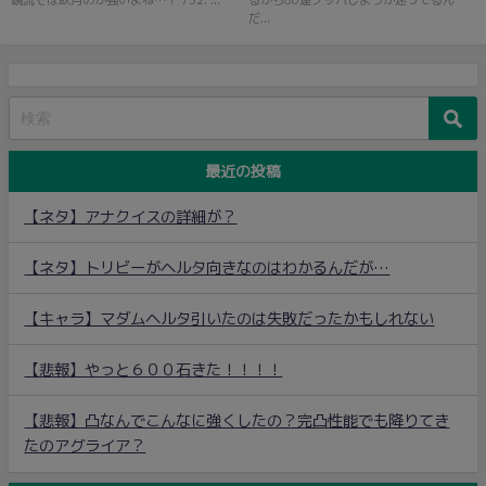
鏡流では飲月のが強いよね…？ 732: ...
るから80連ブッパしようか迷ってるん
だ...
最近の投稿
【ネタ】アナクイスの詳細が？
【ネタ】トリビーがヘルタ向きなのはわかるんだが…
【キャラ】マダムヘルタ引いたのは失敗だったかもしれない
【悲報】やっと６００石きた！！！！
【悲報】凸なんでこんなに強くしたの？完凸性能でも降りてき
たのアグライア？