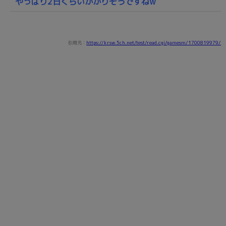
やっぱり2日くらいかかりそうですねw
引用元：
https://krsw.5ch.net/test/read.cgi/gamesm/1700819979/