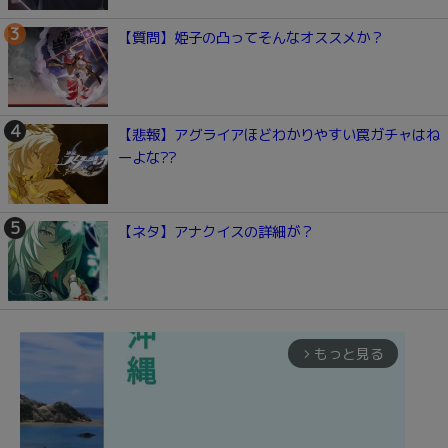
【質問】姫子の凸ってそんなオススメか？
【悲報】アグライアほどわかりやすい罠ガチャはね
ーよな??
【ネタ】アナクイスの詳細が？
もっと見る
arrow_forward_ios