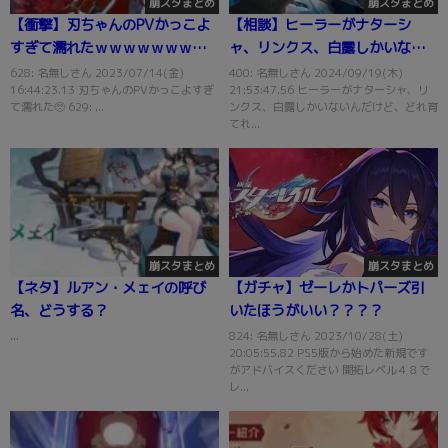
崩スタまとめ
崩スタまとめ
【衝撃】刃ちゃんのPVかっこよ
【相談】ヒーラーがナターシ
すぎて濡れたｗｗｗｗｗｗｗｗ
ャ、リンクス、白露しかいない
ｗｗ
んだけど
628: 名無しさん 2023/07/14(金)
400: 名無しさん 2024/09/19(木)
16:44:23.13 刃ちゃんのPVかっこよすぎ
21:53:47.56 ヒーラーがナターシャ、リ
て濡れた🥺 629: ...
ンクス、白露しかいないんだけど、どれ育
てれ...
崩スタまとめ
崩スタまとめ
【ネタ】ルアン・メェイの呼び
【ガチャ】ゼーレかトパーズ引
名、どうする？
いたほうがいい？？？？
...
824: 名無しさん 2023/10/28(土)
20:05:55.82 PS5版から始めた新規です
がアドバイスください 開拓レベル４８で
レ...