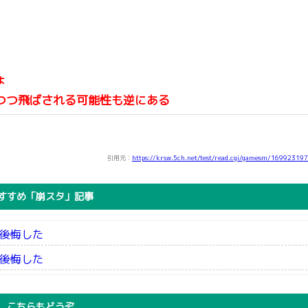
ょ
つつ飛ばされる可能性も逆にある
引用元：
https://krsw.5ch.net/test/read.cgi/gamesm/16992319
すすめ「崩スタ」記事
後悔した
後悔した
こちらもどうぞ