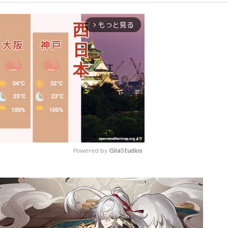
もっと見る
arrow_forward_ios
Powered by 
GliaStudios
Mute