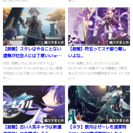
pic.twitter.com/...
育て...
崩スタまとめ
崩スタまとめ
【朗報】スタレはやることない
【悲報】符玄ってステ振り難し
虚無が社会人には丁度いいｗｗ
いよな...
ｗ
869: 名無しさん 2024/08/17(土)
576: 名無しさん 2023/11/22(水)
14:46:36.84 スタレはやることない虚無
06:35:46.10 来週でヘルタ債権８つ貯ま
が社会人には丁度いい 付き合いあったら
るんだけどヘルタ存護符玄ちゃそってつお
ゲー...
い？...
崩スタまとめ
崩スタまとめ
【悲報】古い人気キャラは新運
【ネタ】飲月はゼーレを速度特