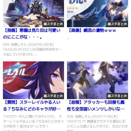
崩スタまとめ
崩スタまとめ
【指摘】寒鴉は見た目は可愛い
【画像】鏡流の遺物ｗｗｗ
のにここがな・・・。
...
934: 名無しさん 2024/08/28(水)
16:56:29.33 ロビンは兄様好き好きオー
ラ出していけ😠 935: ...
崩スタまとめ
崩スタまとめ
【質問】スターレイルやる人い
【悲報】アタッカーも回復も属
る？ちなみにどのキャラが好
性も全部弱いメンツしかいない
き？
んだけどｗｗｗ
フォロワーさんに聞いてみたいけど、 ス
629: 名無しさん 2023/11/09(木)
ターレイルやる人いる？ちなみにどのキャ
14:03:15.71 無課金でガチャも適当に引
ラが好き？ 自分はゼーレです！
いてこんな感じなんですけど、次はどれを