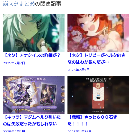
崩スタまとめ
の関連記事
【ネタ】アナクイスの詳細が？
【ネタ】トリビーがヘルタ向き
なのはわかるんだが…
2025年2月2日
2025年2月1日
【キャラ】マダムヘルタ引いた
【悲報】やっと６００石き
のは失敗だったかもしれない
た！！！！
2025年2月1日
2025年1月31日