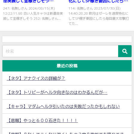
命実装して金稼ぎしそう…
化にしてSP稼ぎ要因にしたら毎
回最大攻撃打てたりせんかな？
247: 名無しさん 2024/08/15(木)
114: 名無しさん 2023/07/30(日)
12:22:11.98 古い人気キャラは新運命実
14:40:28.28 飲月はゼーレを速度特化に
装して金稼ぎしそう 252: 名無しさん...
してSP稼ぎ要因にしたら毎回最大攻撃打
てた...
最近の投稿
【ネタ】アナクイスの詳細が？
【ネタ】トリビーがヘルタ向きなのはわかるんだが…
【キャラ】マダムヘルタ引いたのは失敗だったかもしれない
【悲報】やっと６００石きた！！！！