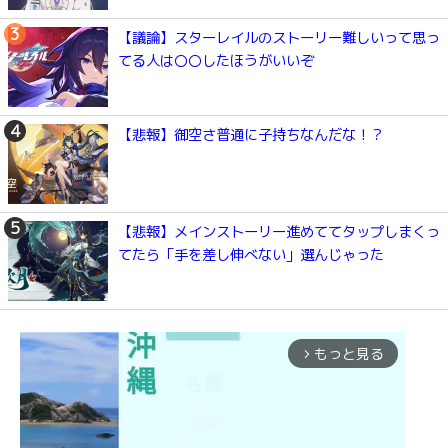
【議論】スターレイルのストーリー難しいって思っ
てる人は〇〇したほうがいいぞ
【悲報】御空さ普通に子持ちなんだな！？
【悲報】メインストーリー進めててタップしまくっ
てたら「手を差し伸べない」選んじゃった
もっと見る
arrow_forward_ios