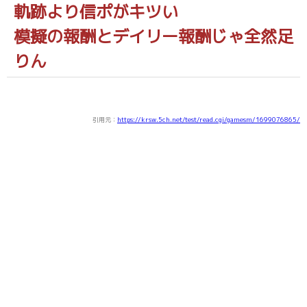
軌跡より信ポがキツい
模擬の報酬とデイリー報酬じゃ全然足
りん
引用元：
https://krsw.5ch.net/test/read.cgi/gamesm/1699076865/