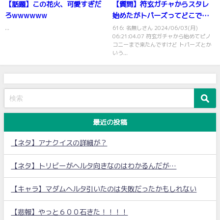
【話題】この花火、可愛すぎだ
【質問】符玄ガチャからスタレ
ろwwwwww
始めたがトパーズってどこで出
てきたの？
...
616: 名無しさん 2024/06/03(月)
06:21:04.07 符玄ガチャから始めてピノ
コニーまで来たんですけど トパーズとか
いう...
最近の投稿
【ネタ】アナクイスの詳細が？
【ネタ】トリビーがヘルタ向きなのはわかるんだが…
【キャラ】マダムヘルタ引いたのは失敗だったかもしれない
【悲報】やっと６００石きた！！！！