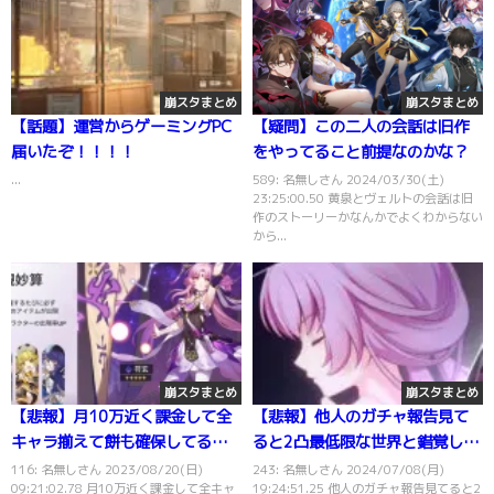
崩スタまとめ
崩スタまとめ
【話題】運営からゲーミングPC
【疑問】この二人の会話は旧作
届いたぞ！！！！
をやってること前提なのかな？
...
589: 名無しさん 2024/03/30(土)
23:25:00.50 黄泉とヴェルトの会話は旧
作のストーリーかなんかでよくわからない
から...
崩スタまとめ
崩スタまとめ
【悲報】月10万近く課金して全
【悲報】他人のガチャ報告見て
キャラ揃えて餅も確保してるけ
ると2凸最低限な世界と錯覚しが
ど、コレが限界
ちになるな・・・
116: 名無しさん 2023/08/20(日)
243: 名無しさん 2024/07/08(月)
09:21:02.78 月10万近く課金して全キャ
19:24:51.25 他人のガチャ報告見てると2