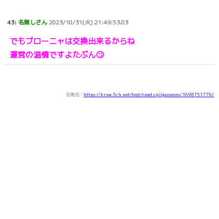
43:
名無しさん
2023/10/31(火) 21:49:53.03
でもブローニャは交換出来るからね
運営の温情ですよたぶん🙄
引用元：
https://krsw.5ch.net/test/read.cgi/gamesm/1698751779/