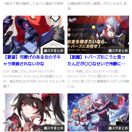
ラ揃えて餅も確保してるけど裏庭8が限界
凸最低限な世界と錯覚しがちになるな 地
...
味...
崩スタまとめ
崩スタまとめ
【要望】可愛げのある女の子キ
【話題】トパーズ引こうと思っ
ャラ実装されないかな
たんだが〇〇なせいで冷静にな
ってしまった
518: 名無しさん 2024/06/27(木)
811: 名無しさん 2023/11/10(金)
19:18:49.43 スタレは上から目線という
00:12:11.07 ケツに惹かれてトパーズ引
か、高圧的な女子が多いからもうちょい可
こうかと思ったけど幕間見たらだいぶ冷静
愛げ...
にな...
崩スタまとめ
崩スタまとめ