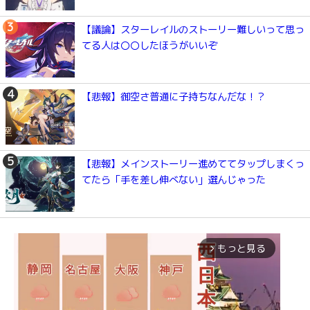
【議論】スターレイルのストーリー難しいって思っ
てる人は〇〇したほうがいいぞ
【悲報】御空さ普通に子持ちなんだな！？
【悲報】メインストーリー進めててタップしまくっ
てたら「手を差し伸べない」選んじゃった
もっと見る
arrow_forward_ios