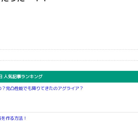
日 人気記事ランキング
の？完凸性能でも降りてきたのアグライア？
表を作る方法！