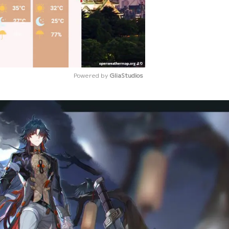
Powered by 
GliaStudios
Mute