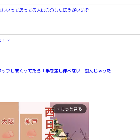
難しいって思ってる人は〇〇したほうがいいぞ
な！？
タップしまくってたら「手を差し伸べない」選んじゃった
もっと見る
arrow_forward_ios