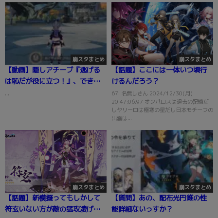
崩スタまとめ
崩スタまとめ
【動画】隠しアチーブ『逃げる
【話題】ここには一体いつ頃行
は恥だが役に立つ！』、できた
けるんだろう？
ったwwwwww
...
67: 名無しさん 2024/12/30(月)
20:47:06.97 オンパロスは過去の記憶だ
しヤリーロは極寒の星だし日本モチーフの
出雲は...
崩スタまとめ
崩スタまとめ
【話題】新模擬ってもしかして
【質問】あの、配布光円錐の性
符玄いない方が敵の猛攻凌げ
能詳細ないっすか？