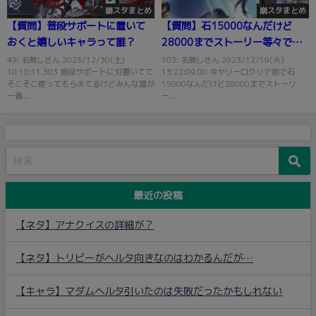
崩スタまとめ
崩スタまとめ
【質問】普段サポートに置いて
【質問】石15000なんだけど
おくと嬉しいキャラって誰？
28000までストーリー等々で回
収できるぐらいは眠ってる？
49: 名無しさん 2023/12/30(土)
103: 名無しさん 2023/12/19(火)
10:10:11.303 普段サポートに刃置いてて
13:22:09.00 今ヤリーロクリア前で石
そこそこ使ってもらえてるけどみんな誰が
15000なんだけど28000までストーリ
一番...
ー...
最近の投稿
【ネタ】アナクイスの詳細が？
【ネタ】トリビーがヘルタ向きなのはわかるんだが…
【キャラ】マダムヘルタ引いたのは失敗だったかもしれない