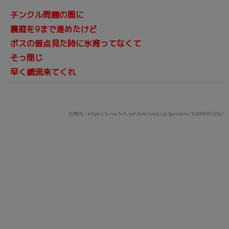
チンクル問題の間に
裏庭を9まで進めたけど
ボスの弱点見た時に氷育ってなくて
そっ閉じ
早く鏡流来てくれ
引用元：https://krsw.5ch.net/test/read.cgi/gamesm/1688890266/