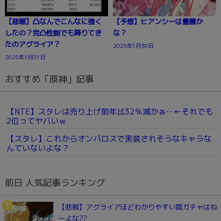
【悲報】凸なんでこんなに強く
【予想】ヒアンシーは豊穣か
したの？完凸性能でも降りてき
な？
たのアグライア？
2025年1月30日
2025年1月31日
おすすめ「原神」記事
【NTE】スタレは売り上げ前年比32％減かぁ…←それでも
2位ってヤバいｗ
【スタレ】これからオンパロスで実装されそうなキャラな
んていないよな？
前日 人気記事ランキング
【悲報】アグライアほどわかりやすい罠ガチャはね
ーよな??