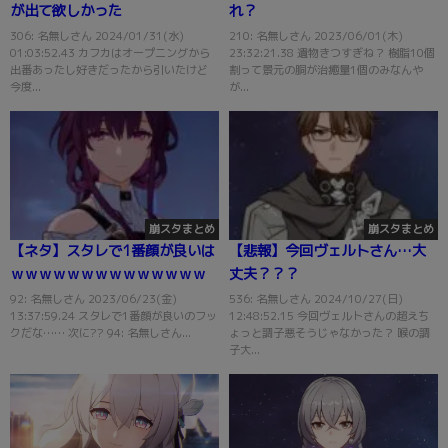
が出て欲しかった
れ？
306: 名無しさん 2024/01/31(水)
210: 名無しさん 2023/06/01(木)
01:03:52.43 カフカはオープニングから
23:32:21.38 遺物きつすぎね？ 樹脂10個
出番あったし好きだったから引いたけど
割って景元の胴が治癒量1個のみなんや
今度...
が...
崩スタまとめ
崩スタまとめ
【ネタ】スタレで1番顔が良いは
【悲報】今回ヴェルトさん…大
ｗｗｗｗｗｗｗｗｗｗｗｗｗｗ
丈夫？？？
92: 名無しさん 2023/06/23(金)
536: 名無しさん 2024/10/27(日)
13:37:59.24 スタレで1番顔が良いのフッ
12:48:52.15 今回ヴェルトさんの超えち
クだな…… 次に?? 94: 名無しさん...
ょっと調子悪そうじゃなかった？ 喉の調
子大...