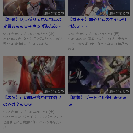
崩スタまとめ
崩スタまとめ
【話題】久しぶりに見たわこの
【ガチャ】意外とこのキャラ引
光景ｗｗｗｗ⇒やっぱみんな好
けない・・・
きなんですねえ…！
512: 名無しさん 2024/06/19(水)
378: 名無しさん 2023/09/18(月)
21:24:09.61 久々に見た気がするこの光
19:19:05.81 裏庭で久々に刃ブロ使うと
景 514: 名無しさん 2024/06/...
コイツやっぱつえーなってなるわ 無凸比
較な...
崩スタまとめ
崩スタまとめ
【ネタ】この組み合わせは強い
【朗報】ブートヒル楽しみｗｗ
のでは？ｗｗｗ
ｗ
122: 名無しさん 2024/05/18(土)
...
10:27:50.91 ジェイド、アルジェンティ
と組ませたら糞強いなこれ ホタルなんて
パー...