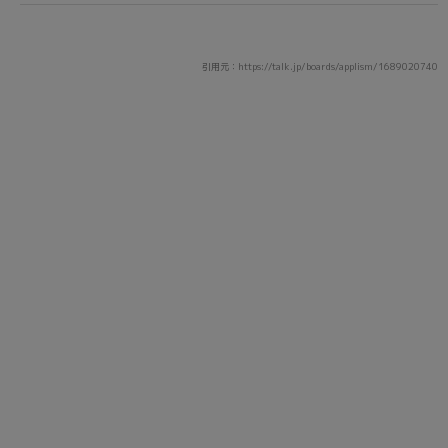
引用元：https://talk.jp/boards/applism/1689020740