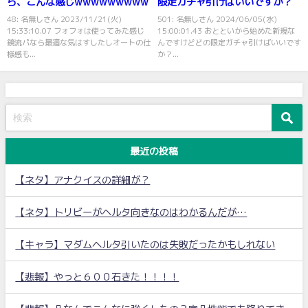
ら、こんな感じwwwwwwwww
限定ガチャ引けばいいですか？
48: 名無しさん 2023/11/21(火)
501: 名無しさん 2024/06/05(水)
15:33:10.07 フォフォは使ってみた感じ
15:00:01.43 おとといから始めた新規な
鏡流パなら最適な気はすしたしオートの仕
んですけどどの限定ガチャ引けばいいです
様感も...
か？...
最近の投稿
【ネタ】アナクイスの詳細が？
【ネタ】トリビーがヘルタ向きなのはわかるんだが…
【キャラ】マダムヘルタ引いたのは失敗だったかもしれない
【悲報】やっと６００石きた！！！！