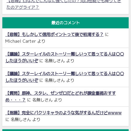
【悲報】凸なんでこんなに強くしたの？完凸性能でも降りてき
たのアグライア？
最近のコメント
【悲報】もしかして信用ポイントって後で枯渇する？
に
Michael Carter
より
【議論】スターレイルのストーリー難しいって思ってる人は〇〇
したほうがいいぞ
に
名無しさん
より
【議論】スターレイルのストーリー難しいって思ってる人は〇〇
したほうがいいぞ
に
名無しさん
より
【質問】原神、スタレ、ゼンゼロだとどれが課金重視おすす
め・・・？
に
名無しさん
より
【指摘】完全にパクリキャラのような気がするんだけどwwww
に
名無しさん
より