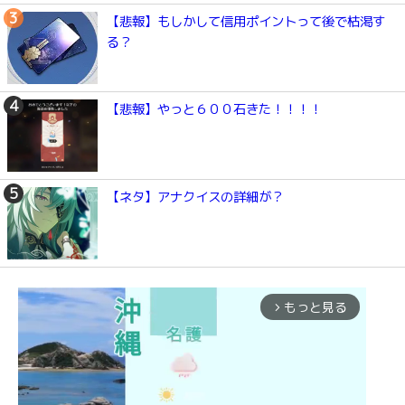
【悲報】もしかして信用ポイントって後で枯渇す
る？
【悲報】やっと６００石きた！！！！
【ネタ】アナクイスの詳細が？
もっと見る
arrow_forward_ios