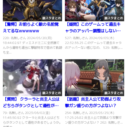
崩スタまとめ
崩スタまとめ
【驚愕】お前らよく敵の名前覚
【疑問】このゲームって過去キ
えてるなwwwwww
ャラのアッパー調整はしない
の？
228: 名無しさん 2024/05/20(月)
527: 名無しさん 2024/09/05(木)
18:44:02.97 ディエスドミニに全然勝て
22:32:36.25 このゲームって過去キャラ
んから遺物も適当に撃破特攻で固めて軌跡
のアッパーない感じなの、 529: 名無し...
も全...
崩スタまとめ
崩スタまとめ
【質問】 クラーラと炎主人公は
【話題】炎主人公て防御より攻
どちらがタンクとして適性があ
撃ガン盛りの方がつよない？
る？？
79: 名無しさん 2023/06/02(金)
254: 名無しさん 2023/05/25(木)
11:45:50.92 クラーラと炎主人公はどち
17:25:26.82 炎主人公て防御より攻撃ガ
らがタンクとして適性があるでしょうか。
ン盛りの方がつよない？ 262: 名無しさ...