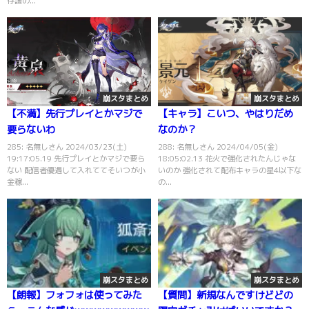
存護の...
崩スタまとめ
崩スタまとめ
【不満】先行プレイとかマジで
【キャラ】こいつ、やはりだめ
要らないわ
なのか？
285: 名無しさん 2024/03/23(土)
288: 名無しさん 2024/04/05(金)
19:17:05.19 先行プレイとかマジで要ら
18:05:02.13 花火で強化されたんじゃな
ない 配信者優遇して入れててそいつが小
いのか 強化されて配布キャラの星4以下な
金稼...
の...
崩スタまとめ
崩スタまとめ
【朗報】フォフォは使ってみた
【質問】新規なんですけどどの